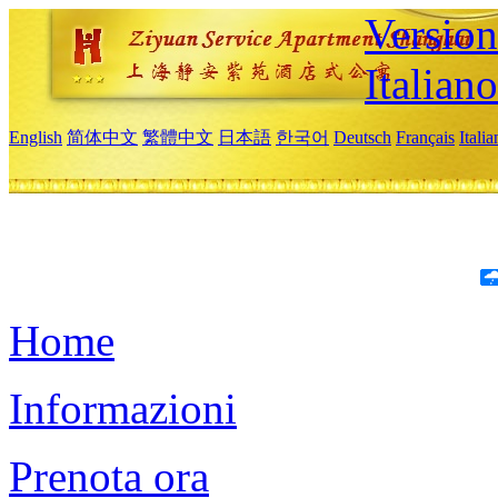
Version
Italiano
English
简体中文
繁體中文
日本語
한국어
Deutsch
Français
Itali
Home
Informazioni
Prenota ora