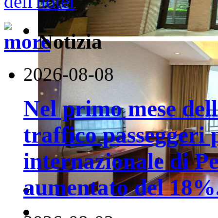
Notizia
2026-08-08
Nel primo mese della
traffico passeggeri 
internazionale di P
aumentato del 18%