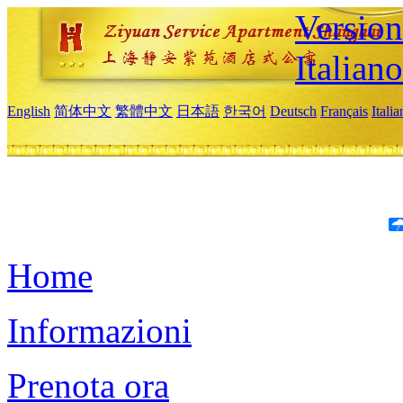
Version
Italiano
English
简体中文
繁體中文
日本語
한국어
Deutsch
Français
Itali
Home
Informazioni
Prenota ora