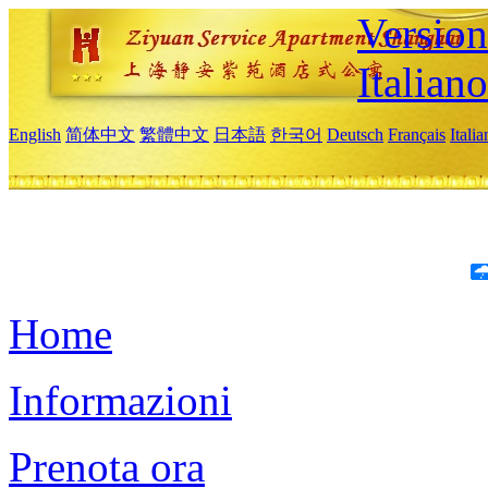
Version
Italiano
English
简体中文
繁體中文
日本語
한국어
Deutsch
Français
Itali
Home
Informazioni
Prenota ora