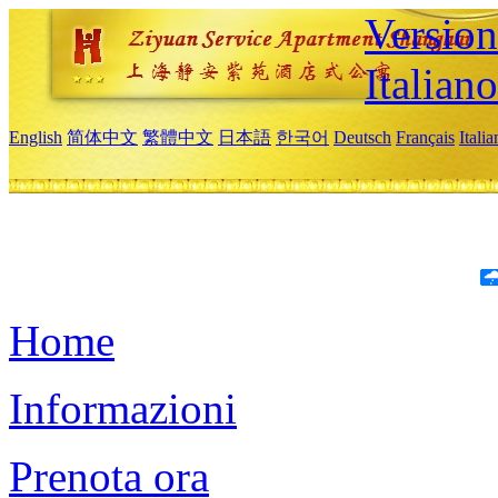
Version
Italiano
English
简体中文
繁體中文
日本語
한국어
Deutsch
Français
Itali
Home
Informazioni
Prenota ora