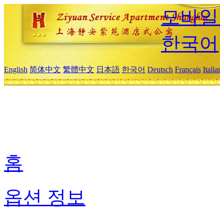
모바일
한국어
English
简体中文
繁體中文
日本語
한국어
Deutsch
Français
Itali
홈
옵션 정보