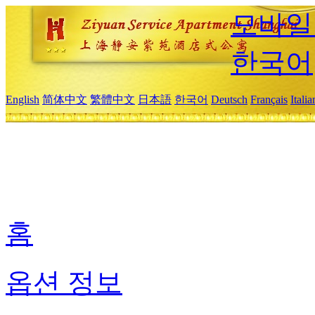
모바일
한국어
English
简体中文
繁體中文
日本語
한국어
Deutsch
Français
Itali
홈
옵션 정보