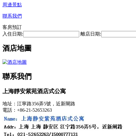
周邊景點
聯系我們
客房預訂
入住日期:
離店日期:
酒店地圖
聯系我們
上海靜安紫苑酒店式公寓
地址：江寧路356弄5號，近新閘路
電話：+86-21-52653263