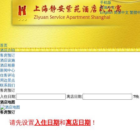
手机版
简体中文
English
简体中文
繁體
首页
酒店介绍
客房预订
酒店设施
酒店相册
新闻中心
住客评论
周边景点
联系我们
客房预订
入住日期:
离店日期:
?
晚
酒店地图
客房预订
请先设置
入住日期
和
离店日期
！