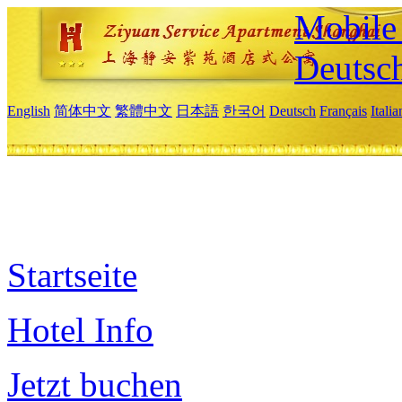
Mobile 
Deutsc
English
简体中文
繁體中文
日本語
한국어
Deutsch
Français
Itali
Startseite
Hotel Info
Jetzt buchen