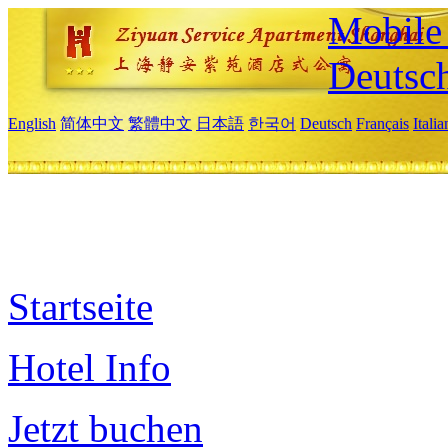
Mobile 
Deutsc
English
简体中文
繁體中文
日本語
한국어
Deutsch
Français
Itali
Startseite
Hotel Info
Jetzt buchen