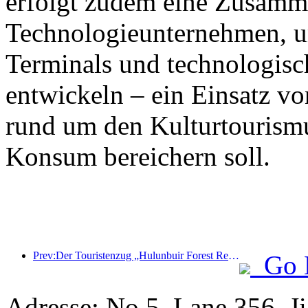
erfolgt zudem eine Zusamm
Technologieunternehmen, 
Terminals und technologisc
entwickeln – ein Einsatz vo
rund um den Kulturtourism
Konsum bereichern soll.
Prev:Der Touristenzug „Hulunbuir Forest Rendezvous - Daxinganling Express - Starlight Train - Tianyi Journey“ tritt seine Jungfernfahrt an.
Go 
Adresse: No.5, Lane 356, J