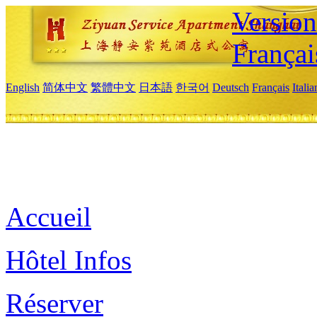
Versio
Françai
English
简体中文
繁體中文
日本語
한국어
Deutsch
Français
Itali
Accueil
Hôtel Infos
Réserver