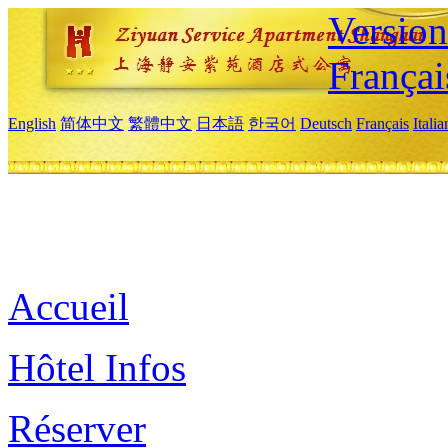
Versio
Françai
English
简体中文
繁體中文
日本語
한국어
Deutsch
Français
Itali
Accueil
Hôtel Infos
Réserver