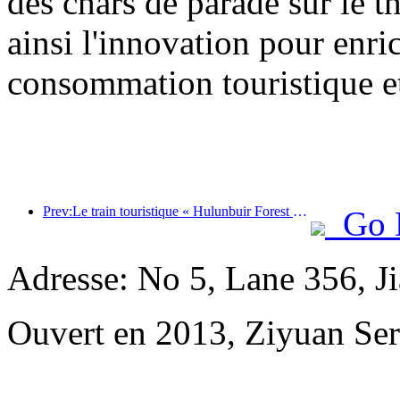
des chars de parade sur le t
ainsi l'innovation pour enri
consommation touristique et
Prev:Le train touristique « Hulunbuir Forest Rendezvous - Daxinganling Express - Starlight Train - Tianyi Journey » effectue son voyage inaugural.
Go 
Adresse: No 5, Lane 356, J
Ouvert en 2013, Ziyuan Se