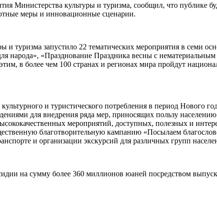
ия Министерства культуры и туризма, сообщил, что публике бу
готные меры и инновационные сценарии.
ры и туризма запустило 22 тематических мероприятия в семи ос
 для народа», «Празднование Праздника весны с нематериальным
этим, в более чем 100 странах и регионах мира пройдут нацио
 культурного и туристического потребления в период Нового год
дениями для внедрения ряда мер, приносящих пользу населению
ысококачественных мероприятий, доступных, полезных и интер
бщественную благотворительную кампанию «Посылаем благослов
транспорте и организации экскурсий для различных групп насел
сидии на сумму более 360 миллионов юаней посредством выпуска