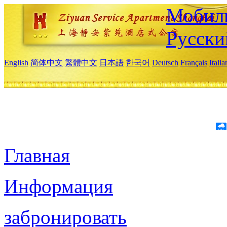
Мобиль
Русски
English
简体中文
繁體中文
日本語
한국어
Deutsch
Français
Itali
Главная
Информация
забронировать