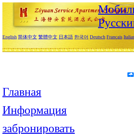
Мобиль
Русски
English
简体中文
繁體中文
日本語
한국어
Deutsch
Français
Itali
Главная
Информация
забронировать