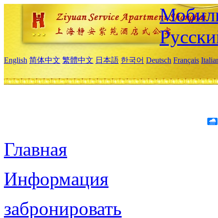
Мобиль
Русски
English
简体中文
繁體中文
日本語
한국어
Deutsch
Français
Itali
Главная
Информация
забронировать